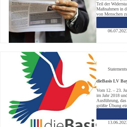
Teil der Widers
Maßnahmen in de
von Menschen zu
06.07.202
Statement
dieBasis LV B
Vom 12. – 23. Ju
im Jahr 2018 und
Ausführung, das
größte Übung ei
13.06.202