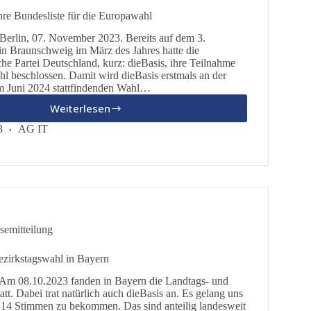
hre Bundesliste für die Europawahl
 Berlin, 07. November 2023. Bereits auf dem 3.
in Braunschweig im März des Jahres hatte die
he Partei Deutschland, kurz: dieBasis, ihre Teilnahme
l beschlossen. Damit wird dieBasis erstmals an der
im Juni 2024 stattfindenden Wahl…
Weiterlesen
DieBasis
wählt
3
AG IT
ihre
Bundesliste
für
die
Europawahl
semitteilung
ezirkstagswahl in Bayern
 Am 08.10.2023 fanden in Bayern die Landtags- und
tt. Dabei trat natürlich auch dieBasis an. Es gelang uns
314 Stimmen zu bekommen. Das sind anteilig landesweit