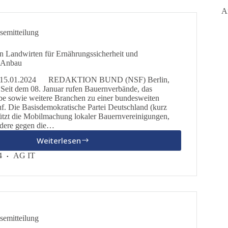
dieBasis
A
und
Isabel
semitteilung
Graumann
in
den Landwirten für Ernährungssicherheit und
Hamburg
n Anbau
ung 15.01.2024 REDAKTION BUND (NSF) Berlin,
 Seit dem 08. Januar rufen Bauernverbände, das
be sowie weitere Branchen zu einer bundesweiten
. Die Basisdemokratische Partei Deutschland (kurz
tützt die Mobilmachung lokaler Bauernvereinigungen,
ndere gegen die…
Weiterlesen
Solidarität
mit
4
AG IT
den
Landwirten
für
Ernährungssicherheit
und
gentechnikfreien
semitteilung
Anbau