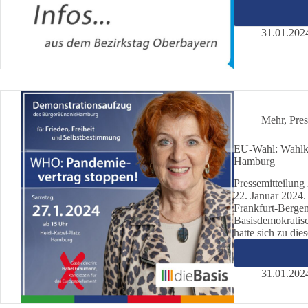
31.01.202
Mehr
,
Pres
EU-Wahl: Wahlka
Hamburg
Pressemitteil
22. Januar 2024.
Frankfurt-Berge
Basisdemokratisc
hatte sich zu di
31.01.202