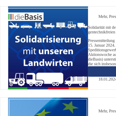
Mehr
,
Pres
Solidarität mit 
gentechnikfreie
Pressemitteil
15. Januar 2024.
Speditionsgewer
Aktionswoche auf
dieBasis) unters
die sich insbeso
18.01.202
Mehr
,
Pres