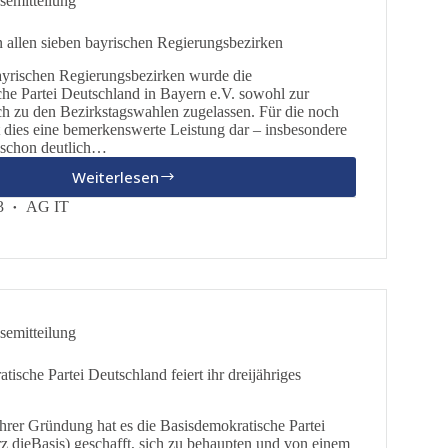
semitteilung
 allen sieben bayrischen Regierungsbezirken
bayrischen Regierungsbezirken wurde die
he Partei Deutschland in Bayern e.V. sowohl zur
ch zu den Bezirkstagswahlen zugelassen. Für die noch
lt dies eine bemerkenswerte Leistung dar – insbesondere
 schon deutlich…
Weiterlesen
Wahlzulassung
in
3
AG IT
allen
sieben
bayrischen
Regierungsbezirken
semitteilung
ische Partei Deutschland feiert ihr dreijähriges
ihrer Gründung hat es die Basisdemokratische Partei
z dieBasis) geschafft, sich zu behaupten und von einem