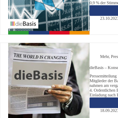
0,9 % der Stimme
23.10.202
Mehr
,
Pres
dieBasis – Konse
Pressemitteilung
Mitglieder der B
nahmen am verga
4. Ordentlichen B
Einladung nach 
18.09.202