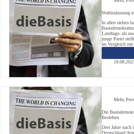
Mehr
,
Pres
Wahlzulassung in
In allen sieben 
Basisdemokratisc
Landtags- als au
junge Partei stel
im Vergleich mit
18.08.202
Mehr
,
Pres
Die Basisdemokrat
Bestehen
Drei Jahre nach 
Deutschland (kur