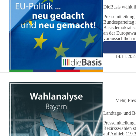
DieBasis wählt i
Pressemitteilung
Bundesparteitag 
Basisdemokratisc
an der Europawah
voraussichtlich 
14.11.202
Mehr
,
Pres
Landtags- und B
Pressemitteilung
Bezirkswahlen sta
auf Anhieb 119.