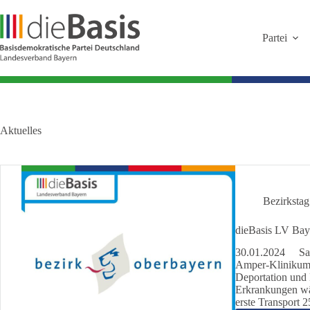
Zum
Inhalt
springen
Partei
Aktuelles
Bezirksta
dieBasis LV Bay
30.01.2024 Sabin
Amper-Klinikum 
Deportation und
Erkrankungen wä
erste Transport 