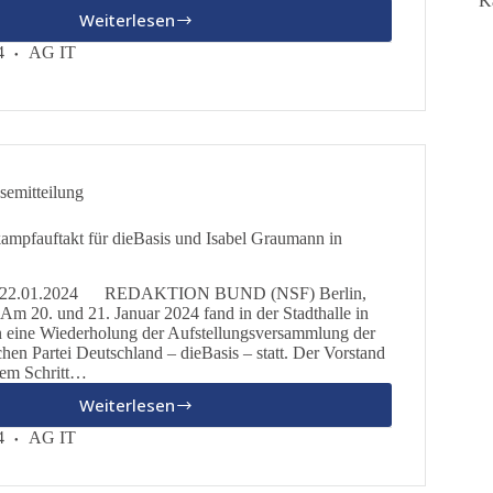
K
Weiterlesen
dieBasis
LV
4
AG IT
Bayern
–
Neues
aus
dem
Bezirkstag
semitteilung
Oberbayern
mpfauftakt für dieBasis und Isabel Graumann in
ung 22.01.2024 REDAKTION BUND (NSF) Berlin,
 Am 20. und 21. Januar 2024 fand in der Stadthalle in
n eine Wiederholung der Aufstellungsversammlung der
hen Partei Deutschland – dieBasis – statt. Der Vorstand
esem Schritt…
Weiterlesen
EU-
Wahl:
4
AG IT
Wahlkampfauftakt
für