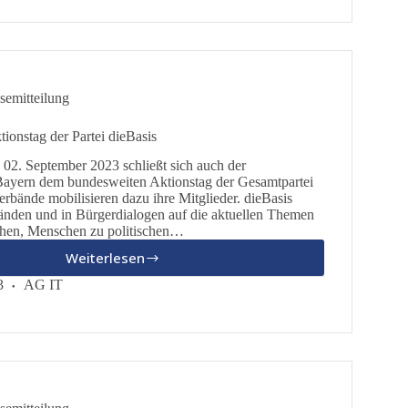
für
Frieden
semitteilung
ionstag der Partei dieBasis
02. September 2023 schließt sich auch der
ayern dem bundesweiten Aktionstag der Gesamtpartei
erbände mobilisieren dazu ihre Mitglieder. dieBasis
änden und in Bürgerdialogen auf die aktuellen Themen
hen, Menschen zu politischen…
Weiterlesen
Bundesweiter
Aktionstag
3
AG IT
der
Partei
dieBasis