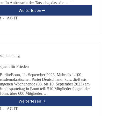
n. In Anbetracht der Tatsache, dass die…
Weiterlesen
Landtags-
und
3
AG IT
Bezirkstagswahl
in
Bayern
semitteilung
quent für Frieden
 Berlin/Bonn, 11. September 2023. Mehr als 1.100
asisdemokratischen Partei Deutschland, kurz dieBasis,
ngenen Wochenende (08. bis 10. September 2023) am
undesparteitag in Bonn teil. 510 Mitglieder folgten der
Bonn, über 600 Mitglieder…
Weiterlesen
dieBasis
–
3
AG IT
Konsequent