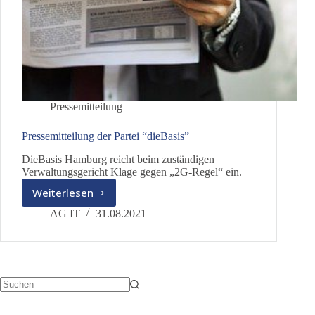
Pressemitteilung
Pressemitteilung der Partei “dieBasis”
DieBasis Hamburg reicht beim zuständigen
Verwaltungsgericht Klage gegen „2G-Regel“ ein.
Weiterlesen
Pressemitteilung
der
AG IT
31.08.2021
Partei
“dieBasis”
Keine
Ergebnisse