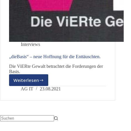
Interviews
„dieBasis“ – neue Hoffnung für die Enttäuschten.
Die ViERte Gewalt betrachtet die Forderungen der
Basis.
Weiterlesen
„dieBasis“
–
AG IT
23.08.2021
neue
Hoffnung
für
die
Enttäuschten.
Keine
Ergebnisse