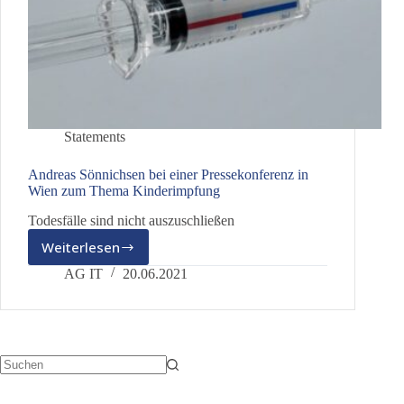
Statements
Andreas Sönnichsen bei einer Pressekonferenz in
Wien zum Thema Kinderimpfung
Todesfälle sind nicht auszuschließen
Weiterlesen
Andreas
Sönnichsen
AG IT
20.06.2021
bei
einer
Pressekonferenz
in
Wien
zum
Keine
Ergebnisse
Thema