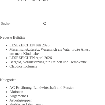
an
die
Landrätinnen
und
Landräte
sowie
Keine
Ergebnisse
die
Bürgermeisterinnen
Neueste Beiträge
und
LESEZEICHEN Juli 2026
Bürgermeister
Masernschutzgesetz: Warum ich als Vater große Angst
der
um mein Kind habe
Landkreise
LESEZEICHEN April 2026
Ostallgäu,
Bargeld, Voraussetzung für Freiheit und Demokratie
Oberallgäu,
Claudios Kolumne
Unterallgäu
und
Lindau
Kategorien
sowie
AG Ernährung, Landwirtschaft und Forsten
deren
Aktionen
kreisfreie
Allgemeines
Städte.
Arbeitsgruppen
Bezirkstag Oberbayern