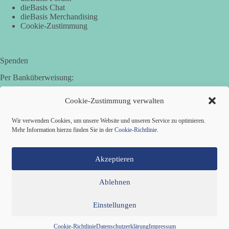
dieBasis Chat
dieBasis Merchandising
Cookie-Zustimmung
Spenden
Per Banküberweisung:
Basisdemokratische Partei Deutschland in Bayern e.V.
Cookie-Zustimmung verwalten
Sparkasse Aichach-Schrobenhausen
IBAN: DE95 7205 1210 0006 3365 31
Wir verwenden Cookies, um unsere Website und unseren Service zu optimieren.
BIC: BYLADEM1AIC
Mehr Information hierzu finden Sie in der
Cookie-Richtlinie
.
Akzeptieren
Ablehnen
Einstellungen
Mitglied werden
Kontakt
Cookie-Richtlinie (EU)
Datenschutzerklärung
Impressum
Copyright © 2026 Basisdemokratische Partei Deutschland ·
Cookie-Richtlinie
Datenschutzerklärung
Impressum