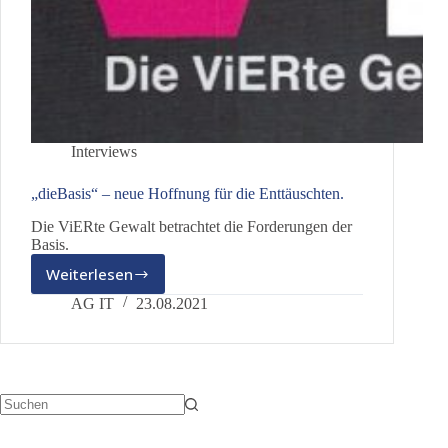
Interviews
„dieBasis“ – neue Hoffnung für die Enttäuschten.
Die ViERte Gewalt betrachtet die Forderungen der
Basis.
Weiterlesen
„dieBasis“
–
AG IT
23.08.2021
neue
Hoffnung
für
die
Enttäuschten.
Keine
Ergebnisse