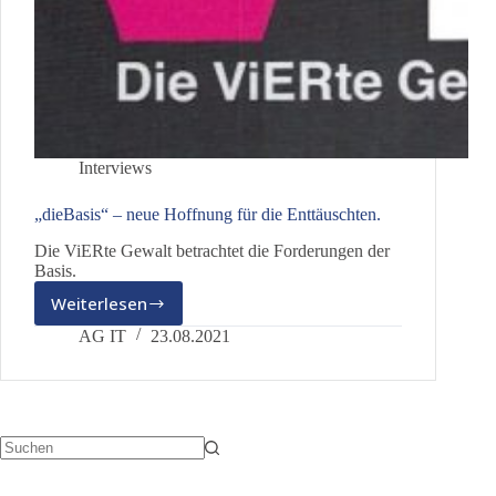
Interviews
„dieBasis“ – neue Hoffnung für die Enttäuschten.
Die ViERte Gewalt betrachtet die Forderungen der
Basis.
Weiterlesen
„dieBasis“
–
AG IT
23.08.2021
neue
Hoffnung
für
die
Enttäuschten.
Keine
Ergebnisse