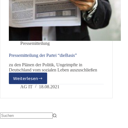
Pressemitteilung
Pressemitteilung der Partei “dieBasis”
zu den Plänen der Politik, Ungeimpfte in
Deutschland vom sozialen Leben auszuschließen
Weiterlesen
Pressemitteilung
der
AG IT
18.08.2021
Partei
“dieBasis”
Keine
Ergebnisse