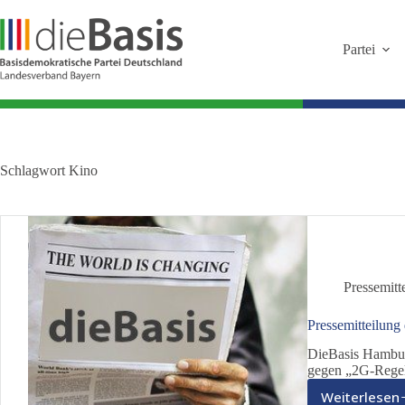
Zum
Inhalt
springen
Partei
Schlagwort
Kino
Pressemitt
Pressemitteilung 
DieBasis Hambur
gegen „2G-Regel
Weiterlesen
Press