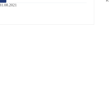
K
31.08.2021
i
asis”