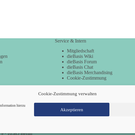
Service & Intern
Mitgliedschaft
ngen
dieBasis Wiki
en
dieBasis Forum
dieBasis Chat
dieBasis Merchandising
Cookie-Zustimmung
Cookie-Zustimmung verwalten
nformation hierzu
Akzeptieren
Mitglied werden
Kontakt
Cookie-Richtl
 9 · 10585 Berlin