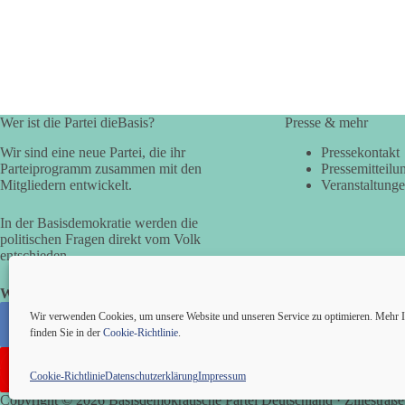
Wer ist die Partei dieBasis?
Presse & mehr
Wir sind eine neue Partei, die ihr
Pressekontakt
Parteiprogramm zusammen mit den
Pressemitteilu
Mitgliedern entwickelt.
Veranstaltung
In der Basisdemokratie werden die
politischen Fragen direkt vom Volk
entschieden.
Wir alle sind die Basis!
Wir verwenden Cookies, um unsere Website und unseren Service zu optimieren. Mehr I
finden Sie in der
Cookie-Richtlinie
.
Cookie-Richtlinie
Datenschutzerklärung
Impressum
Copyright © 2026 Basisdemokratische Partei Deutschland · Zillestraße