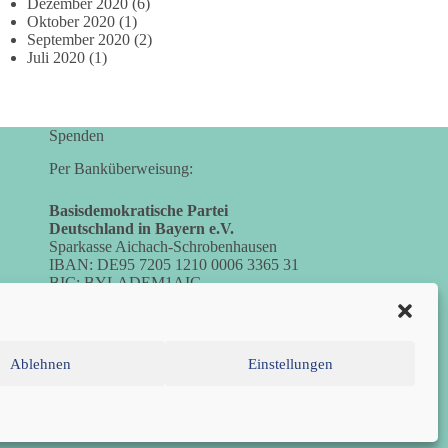
Dezember 2020
(6)
Oktober 2020
(1)
September 2020
(2)
Juli 2020
(1)
Spenden
Per Banküberweisung:
Basisdemokratische Partei
Deutschland in Bayern e.V.
Sparkasse Aichach-Schrobenhausen
IBAN: DE95 7205 1210 0006 3365 31
BIC: BYLADEM1AIC
Ablehnen
Einstellungen
inie (EU)
Datenschutzerklärung
Impressum