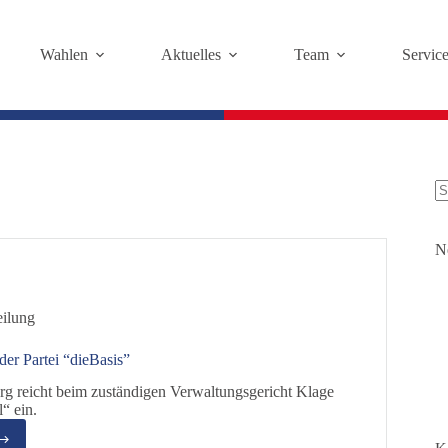
Wahlen
Aktuelles
Team
Servic
K
Er
N
eilung
der Partei “dieBasis”
g reicht beim zuständigen Verwaltungsgericht Klage
“ ein.
emitteilung