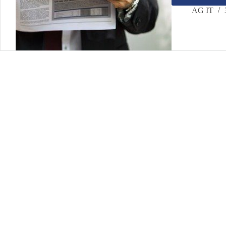
der
AG IT
Parte
“dieB