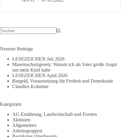
an
die
Landrätinnen
und
Landräte
sowie
Keine
Ergebnisse
die
Bürgermeisterinnen
Neueste Beiträge
und
LESEZEICHEN Juli 2026
Bürgermeister
Masernschutzgesetz: Warum ich als Vater große Angst
der
um mein Kind habe
Landkreise
LESEZEICHEN April 2026
Ostallgäu,
Bargeld, Voraussetzung für Freiheit und Demokratie
Oberallgäu,
Claudios Kolumne
Unterallgäu
und
Lindau
Kategorien
sowie
AG Ernährung, Landwirtschaft und Forsten
deren
Aktionen
kreisfreie
Allgemeines
Städte.
Arbeitsgruppen
Bezirkstag Oberbayern