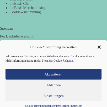
dieBasis Chat
dieBasis Merchandising
Cookie-Zustimmung
Spenden
Per Banküberweisung:
Basisdemokratische Partei Deutschland in Bayern e.V.
Cookie-Zustimmung verwalten
Sparkasse Aichach-Schrobenhausen
IBAN: DE95 7205 1210 0006 3365 31
Wir verwenden Cookies, um unsere Website und unseren Service zu optimieren.
BIC: BYLADEM1AIC
Mehr Information hierzu finden Sie in der
Cookie-Richtlinie
.
Akzeptieren
Ablehnen
Einstellungen
Mitglied werden
Kontakt
Cookie-Richtlinie (EU)
Datenschutzerklärung
Impressum
Copyright © 2026 Basisdemokratische Partei Deutschland ·
Cookie-Richtlinie
Datenschutzerklärung
Impressum