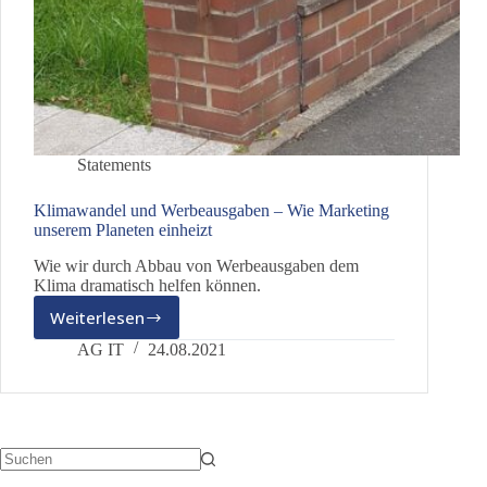
Statements
Klimawandel und Werbeausgaben – Wie Marketing
unserem Planeten einheizt
Wie wir durch Abbau von Werbeausgaben dem
Klima dramatisch helfen können.
Weiterlesen
Klimawandel
und
AG IT
24.08.2021
Werbeausgaben
–
Wie
Marketing
unserem
Planeten
Keine