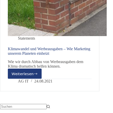
Statements
Klimawandel und Werbeausgaben – Wie Marketing
unserem Planeten einheizt
Wie wir durch Abbau von Werbeausgaben dem
Klima dramatisch helfen können.
Weiterlesen
Klimawandel
und
AG IT
24.08.2021
Werbeausgaben
–
Wie
Marketing
unserem
Planeten
Keine