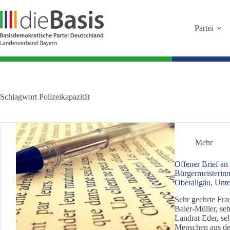
Zum
Inhalt
springen
Partei
Schlagwort
Polizeikapazität
Mehr
Offener Brief an
Bürgermeisterinn
Oberallgäu, Unte
Sehr geehrte Fra
Baier-Müller, se
Landrat Eder, se
Menschen aus de