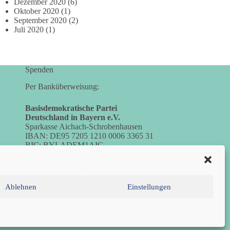
Dezember 2020
(6)
Oktober 2020
(1)
September 2020
(2)
Juli 2020
(1)
Spenden
Per Banküberweisung:
Basisdemokratische Partei
Deutschland in Bayern e.V.
Sparkasse Aichach-Schrobenhausen
IBAN: DE95 7205 1210 0006 3365 31
BIC: BYLADEM1AIC
Ablehnen
Einstellungen
inie (EU)
Datenschutzerklärung
Impressum