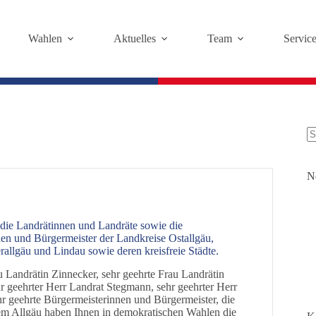
Wahlen
Aktuelles
Team
Servic
K
Er
N
 die Landrätinnen und Landräte sowie die
en und Bürgermeister der Landkreise Ostallgäu,
rallgäu und Lindau sowie deren kreisfreie Städte.
u Landrätin Zinnecker, sehr geehrte Frau Landrätin
hr geehrter Herr Landrat Stegmann, sehr geehrter Herr
hr geehrte Bürgermeisterinnen und Bürgermeister, die
m Allgäu haben Ihnen in demokratischen Wahlen die