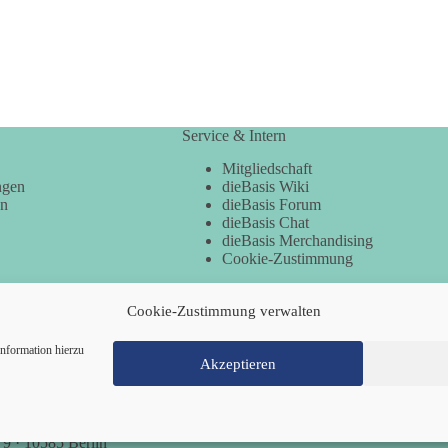
Service & Intern
Mitgliedschaft
ngen
dieBasis Wiki
en
dieBasis Forum
dieBasis Chat
dieBasis Merchandising
Cookie-Zustimmung
Cookie-Zustimmung verwalten
nformation hierzu
Akzeptieren
Mitglied werden
Kontakt
Cookie-Richtl
 9 · 10585 Berlin