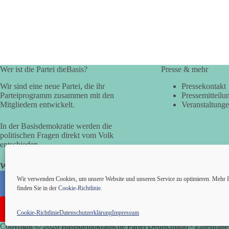
Wer ist die Partei dieBasis?
Presse & mehr
Wir sind eine neue Partei, die ihr
Pressekontakt
Parteiprogramm zusammen mit den
Pressemitteilu
Mitgliedern entwickelt.
Veranstaltung
In der Basisdemokratie werden die
politischen Fragen direkt vom Volk
entschieden.
Wir alle sind die Basis!
Wir verwenden Cookies, um unsere Website und unseren Service zu optimieren. Mehr I
finden Sie in der
Cookie-Richtlinie
.
Cookie-Richtlinie
Datenschutzerklärung
Impressum
Copyright © 2026 Basisdemokratische Partei Deutschland · Zillestraße