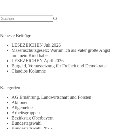
Wirtschaft
und
Finanzen
im
„Weitblick“
Keine
Ergebnisse
München
Neueste Beiträge
LESEZEICHEN Juli 2026
Masernschutzgesetz: Warum ich als Vater große Angst
um mein Kind habe
LESEZEICHEN April 2026
Bargeld, Voraussetzung für Freiheit und Demokratie
Claudios Kolumne
Kategorien
AG Ernährung, Landwirtschaft und Forsten
Aktionen
Allgemeines
Arbeitsgruppen
Bezirkstag Oberbayern
Bundestagswahl
Bundestagswahl 2025