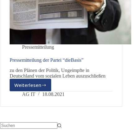
Pressemitteilung
Pressemitteilung der Partei “dieBasis”
zu den Plänen der Politik, Ungeimpfte in
Deutschland vom sozialen Leben auszuschließen
Weiterlesen
Pressemitteilung
der
AG IT
18.08.2021
Partei
“dieBasis”
Keine
Ergebnisse