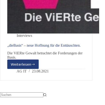
Interviews
„dieBasis“ – neue Hoffnung für die Enttäuschten.
Die ViERte Gewalt betrachtet die Forderungen der
Basis.
Weiterlesen
„dieBasis“
–
AG IT
23.08.2021
neue
Hoffnung
für
die
Enttäuschten.
Keine
Ergebnisse