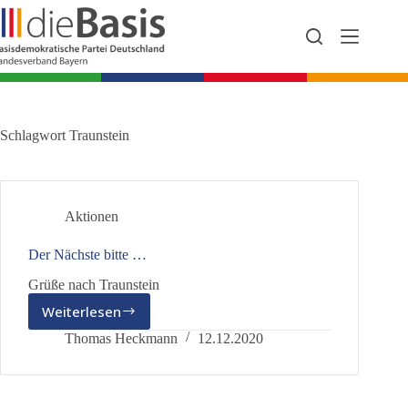
Zum
Inhalt
springen
Schlagwort
Traunstein
Aktionen
Der Nächste bitte …
Grüße nach Traunstein
Weiterlesen
Der
Nächste
Thomas Heckmann
12.12.2020
bitte
…