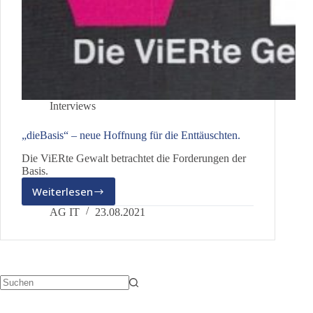
Interviews
„dieBasis“ – neue Hoffnung für die Enttäuschten.
Die ViERte Gewalt betrachtet die Forderungen der
Basis.
Weiterlesen
„dieBasis“
–
AG IT
23.08.2021
neue
Hoffnung
für
die
Enttäuschten.
Keine
Ergebnisse