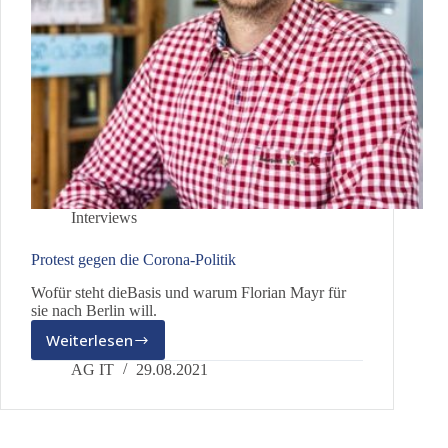
Interviews
Protest gegen die Corona-Politik
Wofür steht dieBasis und warum Florian Mayr für
sie nach Berlin will.
Weiterlesen
Protest
gegen
AG IT
29.08.2021
die
Corona-
Politik