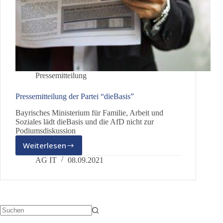
Pressemitteilung
Pressemitteilung der Partei “dieBasis”
Bayrisches Ministerium für Familie, Arbeit und
Soziales lädt dieBasis und die AfD nicht zur
Podiumsdiskussion
Weiterlesen
Pressemitteilung
der
AG IT
08.09.2021
Partei
“dieBasis”
Keine