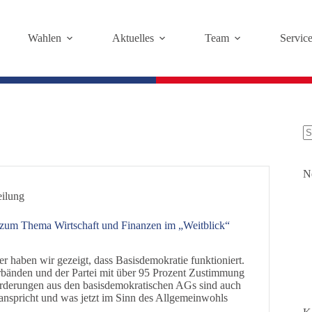
Wahlen
Aktuelles
Team
Servic
K
Er
N
eilung
 zum Thema Wirtschaft und Finanzen im „Weitblick“
 haben wir gezeigt, dass Basisdemokratie funktioniert.
rbänden und der Partei mit über 95 Prozent Zustimmung
orderungen aus den basisdemokratischen AGs sind auch
anspricht und was jetzt im Sinn des Allgemeinwohls