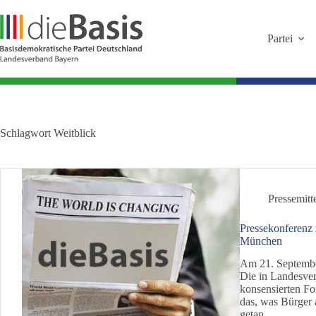
Zum
Inhalt
springen
Partei
Schlagwort
Weitblick
Pressemitt
Pressekonferenz
München
Am 21. September
Die in Landesve
konsensierten F
das, was Bürger 
getan…