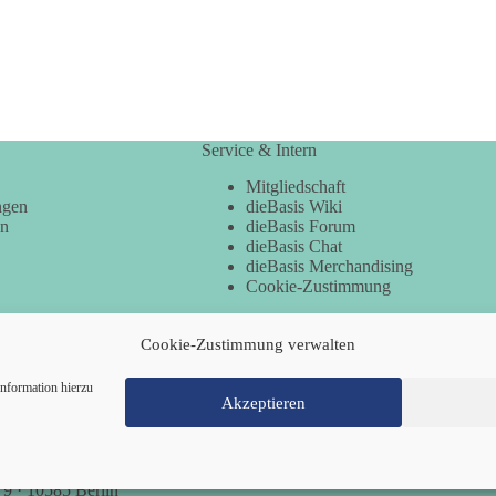
Service & Intern
Mitgliedschaft
ngen
dieBasis Wiki
en
dieBasis Forum
dieBasis Chat
dieBasis Merchandising
Cookie-Zustimmung
Cookie-Zustimmung verwalten
nformation hierzu
Akzeptieren
Mitglied werden
Kontakt
Cookie-Richtl
 9 · 10585 Berlin