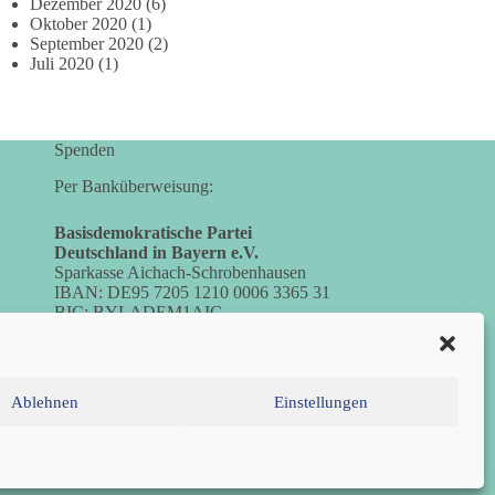
Dezember 2020
(6)
Oktober 2020
(1)
September 2020
(2)
Juli 2020
(1)
Spenden
Per Banküberweisung:
Basisdemokratische Partei
Deutschland in Bayern e.V.
Sparkasse Aichach-Schrobenhausen
IBAN: DE95 7205 1210 0006 3365 31
BIC: BYLADEM1AIC
Ablehnen
Einstellungen
inie (EU)
Datenschutzerklärung
Impressum