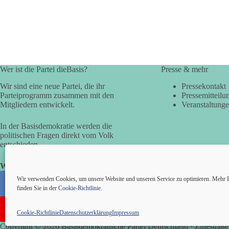
Wer ist die Partei dieBasis?
Presse & mehr
Wir sind eine neue Partei, die ihr
Pressekontakt
Parteiprogramm zusammen mit den
Pressemitteilu
Mitgliedern entwickelt.
Veranstaltung
In der Basisdemokratie werden die
politischen Fragen direkt vom Volk
entschieden.
Wir alle sind die Basis!
Wir verwenden Cookies, um unsere Website und unseren Service zu optimieren. Mehr I
finden Sie in der
Cookie-Richtlinie
.
Cookie-Richtlinie
Datenschutzerklärung
Impressum
Copyright © 2026 Basisdemokratische Partei Deutschland · Zillestraße