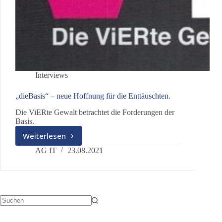
Interviews
„dieBasis“ – neue Hoffnung für die Enttäuschten.
Die ViERte Gewalt betrachtet die Forderungen der
Basis.
Weiterlesen
„dieBasis“
–
AG IT
23.08.2021
neue
Hoffnung
für
die
Enttäuschten.
Keine
Ergebnisse