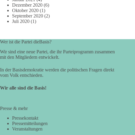
Dezember 2020
(6)
Oktober 2020
(1)
September 2020
(2)
Juli 2020
(1)
Wer ist die Partei dieBasis?
Wir sind eine neue Partei, die ihr Parteiprogramm zusammen
mit den Mitgliedern entwickelt.
In der Basisdemokratie werden die politischen Fragen direkt
vom Volk entschieden.
Wir alle sind die Basis!
Presse & mehr
Pressekontakt
Pressemitteilungen
Veranstaltungen