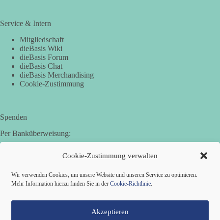
Service & Intern
Mitgliedschaft
dieBasis Wiki
dieBasis Forum
dieBasis Chat
dieBasis Merchandising
Cookie-Zustimmung
Spenden
Per Banküberweisung:
Basisdemokratische Partei Deutschland in Bayern e.V.
Cookie-Zustimmung verwalten
Sparkasse Aichach-Schrobenhausen
IBAN: DE95 7205 1210 0006 3365 31
Wir verwenden Cookies, um unsere Website und unseren Service zu optimieren.
BIC: BYLADEM1AIC
Mehr Information hierzu finden Sie in der
Cookie-Richtlinie
.
Akzeptieren