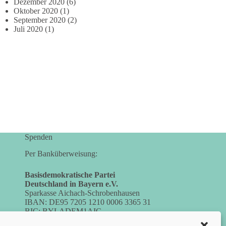
Dezember 2020
(6)
Oktober 2020
(1)
September 2020
(2)
Juli 2020
(1)
Spenden
Per Banküberweisung:
Basisdemokratische Partei
Deutschland in Bayern e.V.
Sparkasse Aichach-Schrobenhausen
IBAN: DE95 7205 1210 0006 3365 31
BIC: BYLADEM1AIC