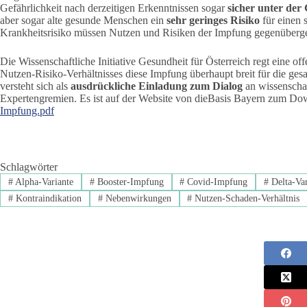
Gefährlichkeit nach derzeitigen Erkenntnissen sogar
sicher unter der 
aber sogar alte gesunde Menschen ein
sehr geringes Risiko
für einen
Krankheitsrisiko müssen Nutzen und Risiken der Impfung gegenüberge
Die Wissenschaftliche Initiative Gesundheit für Österreich regt eine o
Nutzen-Risiko-Verhältnisses diese Impfung überhaupt breit für die ge
versteht sich als
ausdrückliche Einladung zum Dialog
an wissenscha
Expertengremien. Es ist auf der Website von dieBasis Bayern zum Do
Impfung.pdf
Schlagwörter
#
Alpha-Variante
#
Booster-Impfung
#
Covid-Impfung
#
Delta-Var
#
Kontraindikation
#
Nebenwirkungen
#
Nutzen-Schaden-Verhältnis