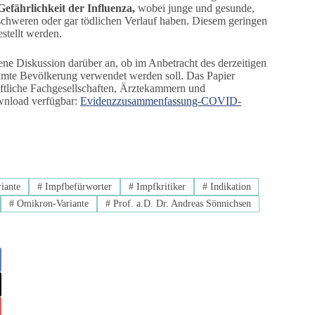
Gefährlichkeit der Influenza,
wobei junge und gesunde,
 schweren oder gar tödlichen Verlauf haben. Diesem geringen
stellt werden.
ffene Diskussion darüber an, ob im Anbetracht des derzeitigen
samte Bevölkerung verwendet werden soll. Das Papier
ftliche Fachgesellschaften, Ärztekammern und
wnload verfügbar:
Evidenzzusammenfassung-COVID-
iante
#
Impfbefürworter
#
Impfkritiker
#
Indikation
#
Omikron-Variante
#
Prof. a.D. Dr. Andreas Sönnichsen