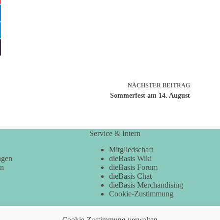
NÄCHSTER
BEITRAG
Sommerfest am 14. August
Service & Intern
Mitgliedschaft
ngen
dieBasis Wiki
en
dieBasis Forum
dieBasis Chat
dieBasis Merchandising
Cookie-Zustimmung
Cookie-Zustimmung verwalten