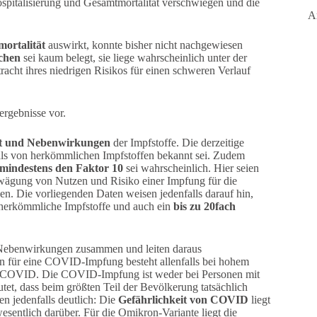
pitalisierung und Gesamtmortalität verschwiegen und die
A
mortalität
auswirkt, konnte bisher nicht nachgewiesen
chen
sei kaum belegt, sie liege wahrscheinlich unter der
racht ihres niedrigen Risikos für einen schweren Verlauf
ergebnisse vor.
it und Nebenwirkungen
der Impfstoffe. Die derzeitige
ls von herkömmlichen Impfstoffen bekannt sei. Zudem
mindestens den Faktor 10
sei wahrscheinlich. Hier seien
wägung von Nutzen und Risiko einer Impfung für die
en. Die vorliegenden Daten weisen jedenfalls darauf hin,
 herkömmliche Impfstoffe und auch ein
bis zu 20fach
 Nebenwirkungen zusammen und leiten daraus
on für eine COVID-Impfung besteht allenfalls bei hohem
 COVID. Die COVID-Impfung ist weder bei Personen mit
t, dass beim größten Teil der Bevölkerung tatsächlich
gen jedenfalls deutlich: Die
Gefährlichkeit von COVID
liegt
esentlich darüber. Für die Omikron-Variante liegt die