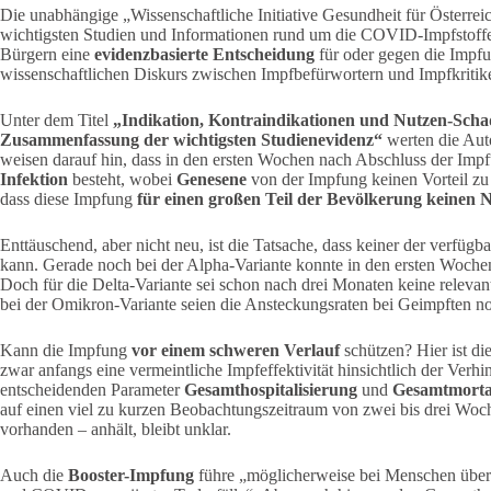
Die unabhängige „Wissenschaftliche Initiative Gesundheit für Österrei
wichtigsten Studien und Informationen rund um die COVID-Impfstoffe 
Bürgern eine
evidenzbasierte Entscheidung
für oder gegen die Impfu
wissenschaftlichen Diskurs zwischen Impfbefürwortern und Impfkritik
Unter dem Titel
„Indikation, Kontraindikationen und Nutzen-Sch
Zusammenfassung der wichtigsten Studienevidenz“
werten die Auto
weisen darauf hin, dass in den ersten Wochen nach Abschluss der Impf
Infektion
besteht, wobei
Genesene
von der Impfung keinen Vorteil zu
dass diese Impfung
für einen großen Teil der Bevölkerung keinen 
Enttäuschend, aber nicht neu, ist die Tatsache, dass keiner der verfü
kann. Gerade noch bei der Alpha-Variante konnte in den ersten Woche
Doch für die Delta-Variante sei schon nach drei Monaten keine rele
bei der Omikron-Variante seien die Ansteckungsraten bei Geimpften n
Kann die Impfung
vor einem schweren Verlauf
schützen? Hier ist die
zwar anfangs eine vermeintliche Impfeffektivität hinsichtlich der Ver
entscheidenden Parameter
Gesamthospitalisierung
und
Gesamtmortal
auf einen viel zu kurzen Beobachtungszeitraum von zwei bis drei Woc
vorhanden – anhält, bleibt unklar.
Auch die
Booster-Impfung
führe „möglicherweise bei Menschen über