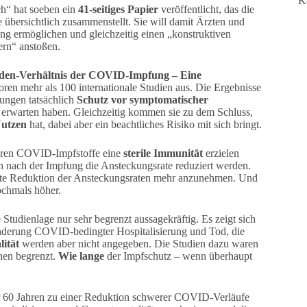
K
ch“ hat soeben ein
41-seitiges Papier
veröffentlicht, das die
übersichtlich zusammenstellt. Sie will damit Ärzten und
ng ermöglichen und gleichzeitig einen „konstruktiven
ern“ anstoßen.
aden-Verhältnis der COVID-Impfung – Eine
ren mehr als 100 internationale Studien aus. Die Ergebnisse
ungen tatsächlich
Schutz vor symptomatischer
 erwarten haben. Gleichzeitig kommen sie zu dem Schluss,
Nutzen
hat, dabei aber ein beachtliches Risiko mit sich bringt.
gbaren COVID-Impfstoffe eine
sterile Immunität
erzielen
n nach der Impfung die Ansteckungsrate reduziert werden.
vante Reduktion der Ansteckungsraten mehr anzunehmen. Und
ochmals höher.
 Studienlage nur sehr begrenzt aussagekräftig. Es zeigt sich
hinderung COVID-bedingter Hospitalisierung und Tod, die
ität
werden aber nicht angegeben. Die Studien dazu waren
hen begrenzt.
Wie lange
der Impfschutz – wenn überhaupt
 60 Jahren zu einer Reduktion schwerer COVID-Verläufe