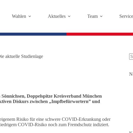
Wahlen
Aktuelles
Team
Servic
e aktuelle Studienlage
K
Er
N
as Sönnichsen, Doppelspitze Kreisverband München
truktiven Diskurs zwischen „Impfbefürwortern” und
m eigenem Risiko für eine schwere COVID-Erkrankung oder
iedrigem COVID-Risiko noch zum Fremdschutz indiziert.