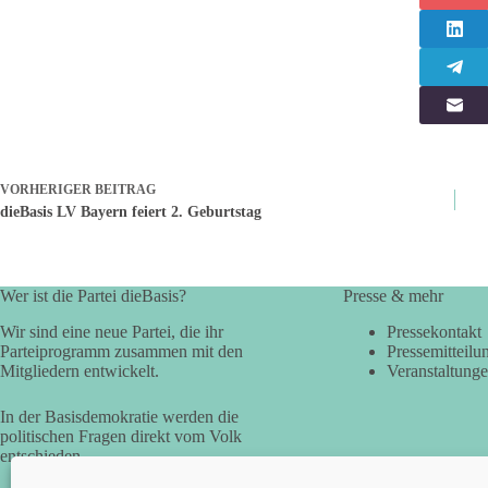
VORHERIGER
BEITRAG
dieBasis LV Bayern feiert 2. Geburtstag
Wer ist die Partei dieBasis?
Presse & mehr
Wir sind eine neue Partei, die ihr
Pressekontakt
Parteiprogramm zusammen mit den
Pressemitteilu
Mitgliedern entwickelt.
Veranstaltung
In der Basisdemokratie werden die
politischen Fragen direkt vom Volk
entschieden.