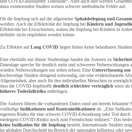
und COVID-assoziierter Todesfälle“. Aber auch hier werden Gesamthos
dazu existierenden Studien weisen schwere methodische Fehler auf.
Ob die Impfung sich auf die allgemeine
Spitalsbelegung und Gesamt
werden. Auch die Effektivität der Impfung bei
Kindern und Jugendli
Effektivität bei Erwachsenen, sodass die Impfung bei Kindern in Anbet
definitiv nicht empfohlen werden könne.
Zu Effekten auf
Long COVID
liegen bisher keine belastbaren Studien
Eine ebenfalls nur dünne Studienlage fanden die Autoren zu
Sicherhe
Datenlage spreche für deutlich mehr und schwerere Nebenwirkungen a
würden Nebenwirkungen nur selten erfasst: Eine
Untererfassung um 
hochwertige Studien dringend notwendig, um eine evidenzbasierte Ab
Allgemeinheit, aber auch für den individuellen Menschen zu ermöglich
dass die COVID-Impfstoffe
deutlich schlechter verträglich
seien als
höheres Todesfallrisiko
mitbringen.
Die Autoren führen die vorhandenen Daten rund um bereits bekannte
vorläufige
Indikationen und Kontraindikationen
ab. „Eine Indikati
eigenem Risiko für eine schwere COVID-Erkrankung oder Tod durch
niedrigem COVID-Risiko noch zum Fremdschutz indiziert.“ Das bedeute
keine Indikation für die Impfung
besteht. Internationale Studien zei
im globalen Durchschnitt im Bereich der saisonalen Influenza oder unw