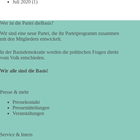
Juli 2020
(1)
Wer ist die Partei dieBasis?
Wir sind eine neue Partei, die ihr Parteiprogramm zusammen
mit den Mitgliedern entwickelt.
In der Basisdemokratie werden die politischen Fragen direkt
vom Volk entschieden.
Wir alle sind die Basis!
Presse & mehr
Pressekontakt
Pressemitteilungen
Veranstaltungen
Service & Intern