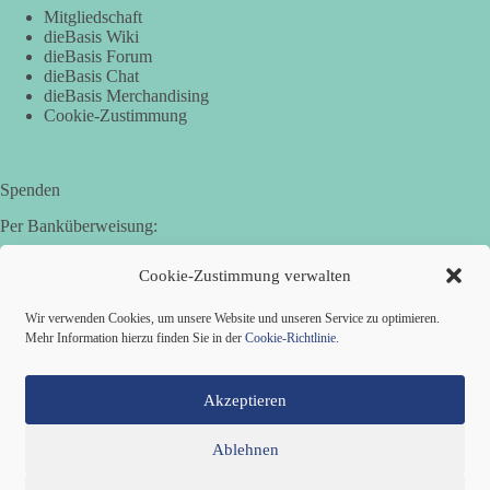
Mitgliedschaft
dieBasis Wiki
dieBasis Forum
dieBasis Chat
dieBasis Merchandising
Cookie-Zustimmung
Spenden
Per Banküberweisung:
Basisdemokratische Partei Deutschland in Bayern e.V.
Cookie-Zustimmung verwalten
Sparkasse Aichach-Schrobenhausen
IBAN: DE95 7205 1210 0006 3365 31
Wir verwenden Cookies, um unsere Website und unseren Service zu optimieren.
BIC: BYLADEM1AIC
Mehr Information hierzu finden Sie in der
Cookie-Richtlinie
.
Akzeptieren
Ablehnen