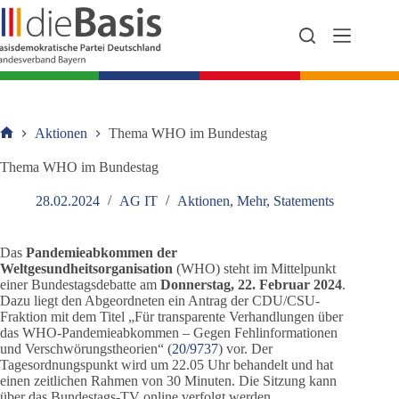
Zum
Inhalt
springen
Aktionen
Thema WHO im Bundestag
Startseite
Thema WHO im Bundestag
28.02.2024
AG IT
Aktionen
,
Mehr
,
Statements
Das
Pandemieabkommen der
Weltgesundheitsorganisation
(WHO) steht im Mittelpunkt
einer Bundestagsdebatte am
Donnerstag, 22. Februar 2024
.
Dazu liegt den Abgeordneten ein Antrag der CDU/CSU-
Fraktion mit dem Titel „Für transparente Verhandlungen über
das WHO-Pandemieabkommen – Gegen Fehlinformationen
und Verschwörungstheorien“ (
20/9737
) vor. Der
Tagesordnungspunkt wird um 22.05 Uhr behandelt und hat
einen zeitlichen Rahmen von 30 Minuten. Die Sitzung kann
über das Bundestags-TV online verfolgt werden.