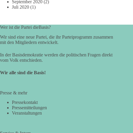
September 2020
(2)
Juli 2020
(1)
Wer ist die Partei dieBasis?
Wir sind eine neue Partei, die ihr Parteiprogramm zusammen
mit den Mitgliedern entwickelt.
In der Basisdemokratie werden die politischen Fragen direkt
vom Volk entschieden.
Wir alle sind die Basis!
Presse & mehr
Pressekontakt
Pressemitteilungen
Veranstaltungen