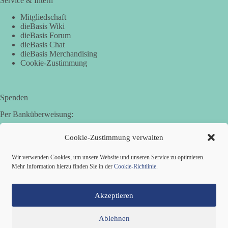
Service & Intern
Mitgliedschaft
dieBasis Wiki
dieBasis Forum
dieBasis Chat
dieBasis Merchandising
Cookie-Zustimmung
Spenden
Per Banküberweisung:
Basisdemokratische Partei Deutschland in Bayern e.V.
Cookie-Zustimmung verwalten
Sparkasse Aichach-Schrobenhausen
IBAN: DE95 7205 1210 0006 3365 31
Wir verwenden Cookies, um unsere Website und unseren Service zu optimieren.
BIC: BYLADEM1AIC
Mehr Information hierzu finden Sie in der
Cookie-Richtlinie
.
Akzeptieren
Ablehnen