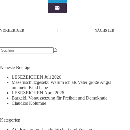
VORHERIGER
NÄCHSTER
Keine
Ergebnisse
Neueste Beiträge
LESEZEICHEN Juli 2026
Masernschutzgesetz: Warum ich als Vater große Angst
um mein Kind habe
LESEZEICHEN April 2026
Bargeld, Voraussetzung für Freiheit und Demokratie
Claudios Kolumne
Kategorien
AG Ernährung, Landwirtschaft und Forsten