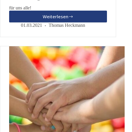
für uns alle!
Weiterlesen
Welch
ein
01.03.2021
Thomas Heckmann
erfolgreiches
Wochenende