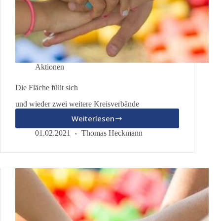
Aktionen
Die Fläche füllt sich
und wieder zwei weitere Kreisverbände
Weiterlesen
Die
Fläche
01.02.2021
Thomas Heckmann
füllt
sich