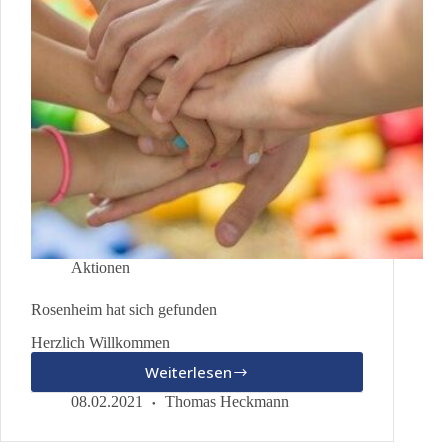
Aktionen
Rosenheim hat sich gefunden
Herzlich Willkommen
Weiterlesen
Rosenheim
hat
08.02.2021
Thomas Heckmann
sich
gefunden