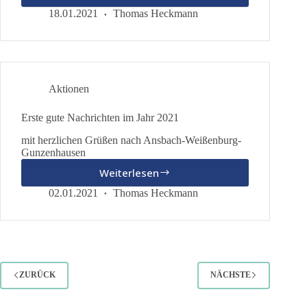
willkommen
18.01.2021
Thomas Heckmann
Thüringen
Aktionen
Erste gute Nachrichten im Jahr 2021
mit herzlichen Grüßen nach Ansbach-Weißenburg-
Gunzenhausen
Weiterlesen
Erste
gute
02.01.2021
Thomas Heckmann
Nachrichten
im
Jahr
2021
ZURÜCK
NÄCHSTE