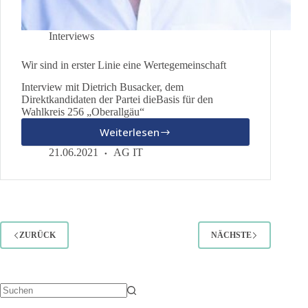
Interviews
Wir sind in erster Linie eine Wertegemeinschaft
Interview mit Dietrich Busacker, dem
Direktkandidaten der Partei dieBasis für den
Wahlkreis 256 „Oberallgäu“
Weiterlesen
Wir
sind
21.06.2021
AG IT
in
erster
Linie
eine
Wertegemeinschaft
ZURÜCK
NÄCHSTE
Keine