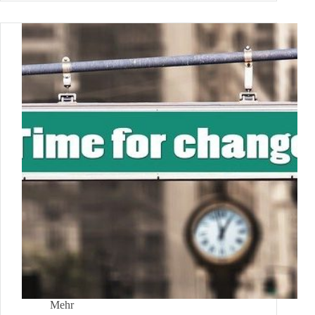
“dieBasis”
Mehr