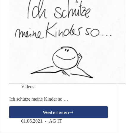
Videos
Ich schütze meine Kinder so …
Weiterlesen
Ich
schütze
01.06.2021
AG IT
meine
Kinder