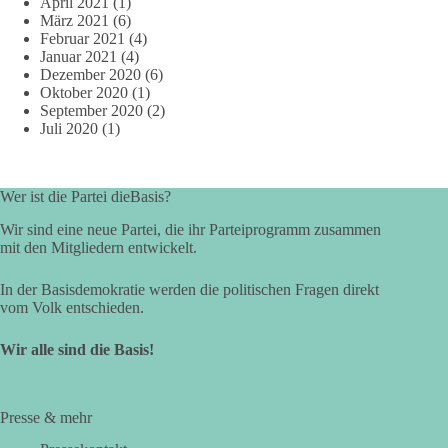
April 2021
(1)
März 2021
(6)
Februar 2021
(4)
Januar 2021
(4)
Dezember 2020
(6)
Oktober 2020
(1)
September 2020
(2)
Juli 2020
(1)
Wer ist die Partei dieBasis?
Wir sind eine neue Partei, die ihr Parteiprogramm zusammen
mit den Mitgliedern entwickelt.
In der Basisdemokratie werden die politischen Fragen direkt
vom Volk entschieden.
Wir alle sind die Basis!
Presse & mehr