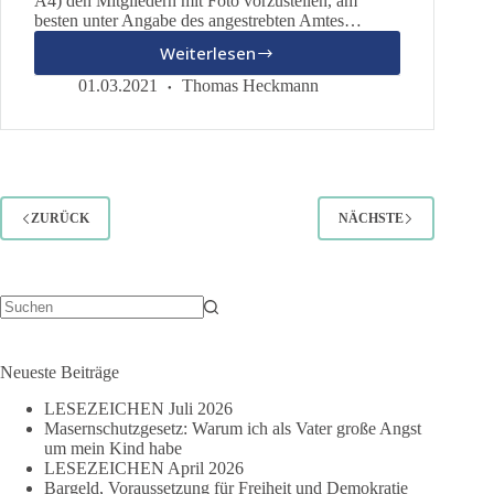
A4) den Mitgliedern mit Foto vorzustellen, am
besten unter Angabe des angestrebten Amtes…
Weiterlesen
Kandidatur
für
01.03.2021
Thomas Heckmann
den
künftigen
Landesvorstand
ZURÜCK
NÄCHSTE
Keine
Ergebnisse
Neueste Beiträge
LESEZEICHEN Juli 2026
Masernschutzgesetz: Warum ich als Vater große Angst
um mein Kind habe
LESEZEICHEN April 2026
Bargeld, Voraussetzung für Freiheit und Demokratie