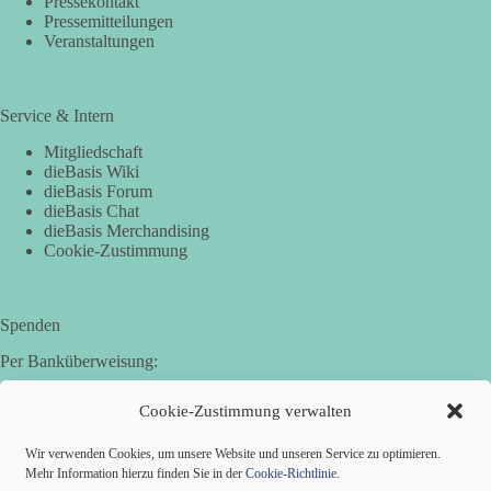
Pressekontakt
Pressemitteilungen
Veranstaltungen
Service & Intern
Mitgliedschaft
dieBasis Wiki
dieBasis Forum
dieBasis Chat
dieBasis Merchandising
Cookie-Zustimmung
Spenden
Per Banküberweisung:
Basisdemokratische Partei Deutschland in Bayern e.V.
Cookie-Zustimmung verwalten
Sparkasse Aichach-Schrobenhausen
IBAN: DE95 7205 1210 0006 3365 31
Wir verwenden Cookies, um unsere Website und unseren Service zu optimieren.
BIC: BYLADEM1AIC
Mehr Information hierzu finden Sie in der
Cookie-Richtlinie
.