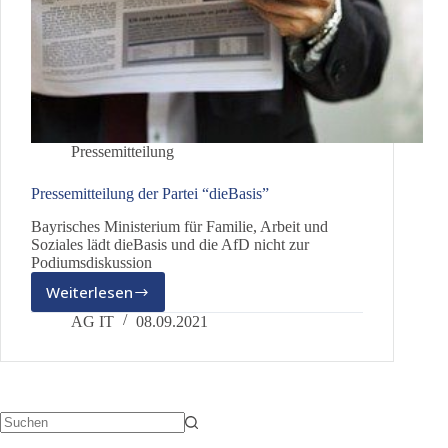
Pressemitteilung
Pressemitteilung der Partei “dieBasis”
Bayrisches Ministerium für Familie, Arbeit und
Soziales lädt dieBasis und die AfD nicht zur
Podiumsdiskussion
Weiterlesen
Pressemitteilung
der
AG IT
08.09.2021
Partei
“dieBasis”
Keine