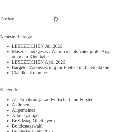
auf
den
05.
September
Keine
Ergebnisse
Neueste Beiträge
LESEZEICHEN Juli 2026
Masernschutzgesetz: Warum ich als Vater große Angst
um mein Kind habe
LESEZEICHEN April 2026
Bargeld, Voraussetzung für Freiheit und Demokratie
Claudios Kolumne
Kategorien
AG Ernährung, Landwirtschaft und Forsten
Aktionen
Allgemeines
Arbeitsgruppen
Bezirkstag Oberbayern
Bundestagswahl
Bundestagswahl 2025