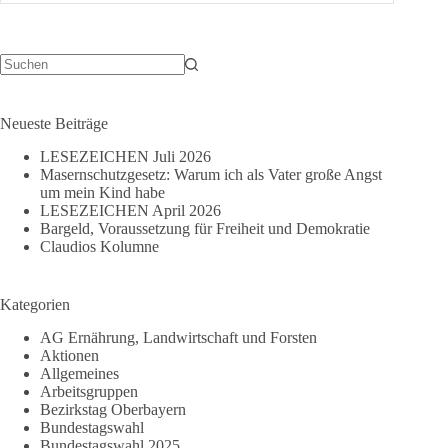
Wirtschaft
und
Finanzen
im
„Weitblick“
Keine
Ergebnisse
München
Neueste Beiträge
LESEZEICHEN Juli 2026
Masernschutzgesetz: Warum ich als Vater große Angst
um mein Kind habe
LESEZEICHEN April 2026
Bargeld, Voraussetzung für Freiheit und Demokratie
Claudios Kolumne
Kategorien
AG Ernährung, Landwirtschaft und Forsten
Aktionen
Allgemeines
Arbeitsgruppen
Bezirkstag Oberbayern
Bundestagswahl
Bundestagswahl 2025