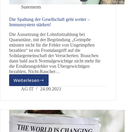
Statements
Die Spaltung der Gesellschaft geht weiter –
Immunsystem stärken!
Die Aussetzung der Lohnfortzahlung bei
Quarantäne, mit der Begründung „Geimpfte
müssten nicht für die Fehler von Ungeimpften
bezahlen“ ist ein Frontalangriff auf die
Solidargemeinschaft der Versicherten: Brauchen
dann bald auch Normalgewichtige nicht mehr für
die Ernährungsfehler von Übergewichtigen
bezahlen, Nicht-Raucher…
Weiterlesen
Die
Spaltung
AG IT
24.09.2021
der
Gesellschaft
geht
weiter
–
Immunsystem
stärken!