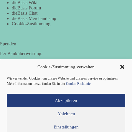
dieBasis Wiki
dieBasis Forum
dieBasis Chat
dieBasis Merchandising
Cookie-Zustimmung
Spenden
Per Banküberweisung:
Basisdemokratische Partei Deutschland in Bayern e.V.
Cookie-Zustimmung verwalten
Sparkasse Aichach-Schrobenhausen
IBAN: DE95 7205 1210 0006 3365 31
Wir verwenden Cookies, um unsere Website und unseren Service zu optimieren.
BIC: BYLADEM1AIC
Mehr Information hierzu finden Sie in der
Cookie-Richtlinie
.
Akzeptieren
Ablehnen
Einstellungen
Mitglied werden
Kontakt
Cookie-Richtlinie (EU)