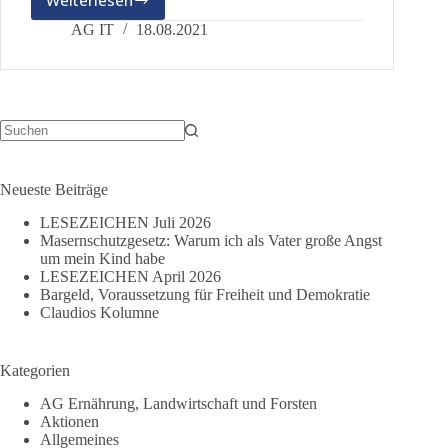
Weiterlesen
Pressemitteilung
der
AG IT
18.08.2021
Partei
“dieBasis”
Keine
Ergebnisse
Neueste Beiträge
LESEZEICHEN Juli 2026
Masernschutzgesetz: Warum ich als Vater große Angst
um mein Kind habe
LESEZEICHEN April 2026
Bargeld, Voraussetzung für Freiheit und Demokratie
Claudios Kolumne
Kategorien
AG Ernährung, Landwirtschaft und Forsten
Aktionen
Allgemeines