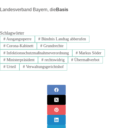
Landesverband Bayern, die
Basis
Schlagwörter
#
Ausgangssperre
#
Bündnis Landtag abberufen
#
Corona-Kabinett
#
Grundrechte
#
Infektionsschutzmaßnahmeverordnung
#
Markus Söder
#
Ministerpräsident
#
rechtswidrig
#
Übermaßverbot
#
Urteil
#
Verwaltungsgerichtshof