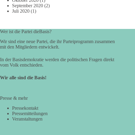
Oktober 2020
(1)
September 2020
(2)
Juli 2020
(1)
Wer ist die Partei dieBasis?
Wir sind eine neue Partei, die ihr Parteiprogramm zusammen
mit den Mitgliedern entwickelt.
In der Basisdemokratie werden die politischen Fragen direkt
vom Volk entschieden.
Wir alle sind die Basis!
Presse & mehr
Pressekontakt
Pressemitteilungen
Veranstaltungen