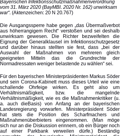
Bayerischen Infektionsschutzmaßnahmenverordnung
vom 31. März 2020 (BayMBl. 2020 Nr. 162) unwirksam
war“
. (Aktenzeichen: 20 N 20.767)
Die Ausgangssperre habe gegen „das Übermaßverbot
aus höherrangigem Recht“ verstoßen und sei deshalb
unwirksam gewesen. Die Richter bezweifelten die
Eignung der Generalklausel im Infektionsschutzgesetz
und darüber hinaus stellten sie fest, dass „bei der
Auswahl der Maßnahmen von mehreren gleich
geeigneten Mitteln das die Grundrechte der
Normadressaten weniger belastende zu wählen“
sei.
Für den bayerischen Ministerpräsidenten Markus Söder
und sein Corona-Kabinett muss dieses Urteil wie eine
schallende Ohrfeige wirken. Es geht also um
Verhältnismäßigkeit, bzw. die mangelnde
Verhältnismäßigkeit, wie es die Maßnahmenkritiker (u.
a. auch dieBasis) von Anfang an der bayerischen
Landesregierung vorwarfen. Ministerpräsident Söder
hat stets die Position des Scharfmachers und
Maßnahmenüberbieters eingenommen. (Man möge
sich nur an die Diskussion erinnern, ob ein Bürger noch
auf einer Parkbank verweilen dürfe.) Beständig