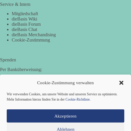
Service & Intern
Mitgliedschaft
dieBasis Wiki
dieBasis Forum
dieBasis Chat
dieBasis Merchandising
Cookie-Zustimmung
Spenden
Per Banküberweisung:
Basisdemokratische Partei Deutschland in Bayern e.V.
Cookie-Zustimmung verwalten
Sparkasse Aichach-Schrobenhausen
IBAN: DE95 7205 1210 0006 3365 31
Wir verwenden Cookies, um unsere Website und unseren Service zu optimieren.
BIC: BYLADEM1AIC
Mehr Information hierzu finden Sie in der
Cookie-Richtlinie
.
Akzeptieren
Ablehnen