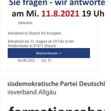
Aktionen
Infoabend in Durach bei Kempten
Infoabend am 11. August ab 19 Uhr in der
Waldschenke in 87471 Durach
Weiterlesen
Infoabend
in
06.08.2021
AG IT
Durach
bei
Kempten