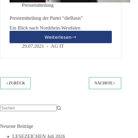
Pressemitteilung
Pressemitteilung der Partei “dieBasis”
Ein Blick nach Nordrhein-Westfalen
Weiterlesen
Pressemitteilung
der
29.07.2021
AG IT
Partei
“dieBasis”
ZURÜCK
NÄCHSTE
Keine
Ergebnisse
Neueste Beiträge
LESEZEICHEN Juli 2026