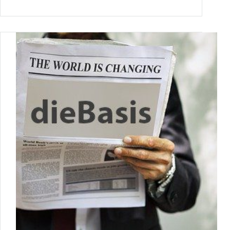
Partei
“dieBasis”