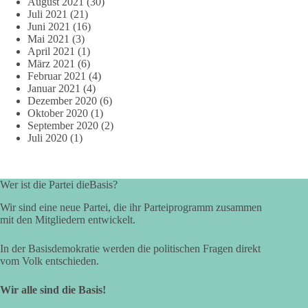
August 2021
(30)
Juli 2021
(21)
Juni 2021
(16)
Mai 2021
(3)
April 2021
(1)
März 2021
(6)
Februar 2021
(4)
Januar 2021
(4)
Dezember 2020
(6)
Oktober 2020
(1)
September 2020
(2)
Juli 2020
(1)
Wer ist die Partei dieBasis?
Wir sind eine neue Partei, die ihr Parteiprogramm zusammen
mit den Mitgliedern entwickelt.
In der Basisdemokratie werden die politischen Fragen direkt
vom Volk entschieden.
Wir alle sind die Basis!