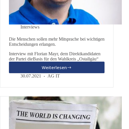
Interviews
Die Menschen sollen mehr Mitsprache bei wichtigen
Entscheidungen erlangen.
Interview mit Florian Mayr, dem Direktkandidaten
der Partei dieBasis für den Wahlkreis „Ostallgäu“
Weiterlesen
Die
Menschen
30.07.2021
AG IT
sollen
mehr
Mitsprache
bei
wichtigen
Entscheidungen
erlangen.